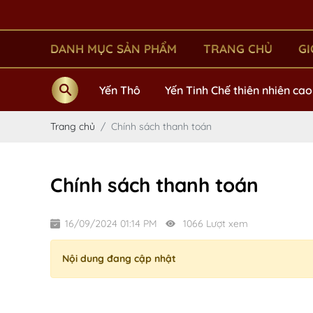
DANH MỤC SẢN PHẨM
TRANG CHỦ
GI
Yến Chưng Sẵn
Yến Thô
Yến Tinh Chế thiên nhiên ca
Trang chủ
Chính sách thanh toán
Chính sách thanh toán
16/09/2024 01:14 PM
1066 Lượt xem
Nội dung đang cập nhật