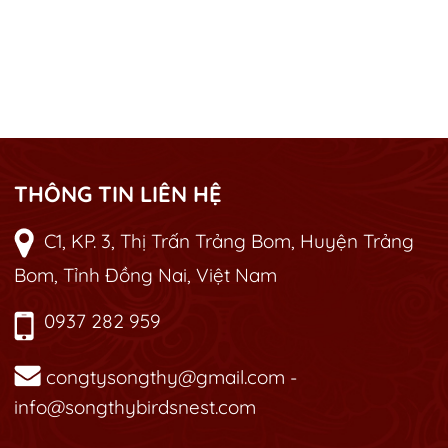
THÔNG TIN LIÊN HỆ
C1, KP. 3, Thị Trấn Trảng Bom, Huyện Trảng
Bom, Tỉnh Đồng Nai, Việt Nam
0937 282 959
congtysongthy@gmail.com -
info@songthybirdsnest.com