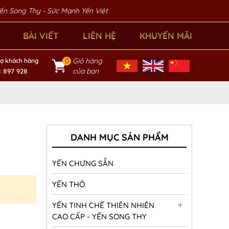
ng Thy - Sức Mạnh Yến Việt
BÀI VIẾT
LIÊN HỆ
KHUYẾN MÃI
Giỏ hàng
0
rợ khách hàng
ơng Hạng
Yến Chưng Sẵn
Yến Thô
Yến Tinh Chế 
của bạn
 897 928
DANH MỤC SẢN PHẨM
YẾN CHƯNG SẴN
YẾN THÔ
YẾN TINH CHẾ THIÊN NHIÊN
CAO CẤP - YẾN SONG THY