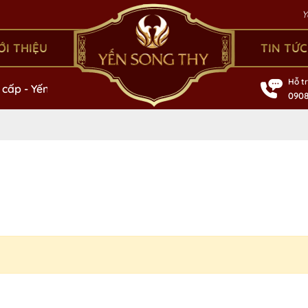
Yến So
ỚI THIỆU
TIN TỨC
Hỗ t
o cấp - Yến Song Thy
Chè Hoàng Cung
Hồng Yến Thư
0908
Mã giảm giá:
Ngày hết hạn:
Điều kiện: