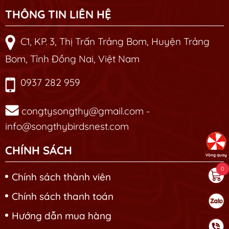
THÔNG TIN LIÊN HỆ
C1, KP. 3, Thị Trấn Trảng Bom, Huyện Trảng
Bom, Tỉnh Đồng Nai, Việt Nam
0937 282 959
congtysongthy@gmail.com -
info@songthybirdsnest.com
CHÍNH SÁCH
Vòng quay
0
Chính sách thành viên
Chính sách thanh toán
Hướng dẫn mua hàng