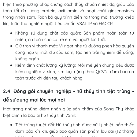
hiện theo phương pháp chưng cách thủy chuẩn nhiệt độ, giúp bảo
toàn tối đa lượng protein, axit amin và hoạt chất ginsenosides
trong nhân sâm. Toàn bộ quy trình diễn ra trong môi trường khép
kín, tuân thủ nghiêm ngặt tiêu chuẩn VSATTP và HACCP.
Không sử dụng chất bảo quản: Sản phẩm hoàn toàn tự
nhiên, an toàn cho cả trẻ em và người lớn tuổi.
Giữ trọn vị thanh mát: Vị ngọt nhẹ từ đường phèn hòa quyện
cùng hậu vị mát dịu của sâm, tạo nên trải nghiệm dễ uống,
không ngán.
Kiểm định chất lượng kỹ lưỡng: Mỗi mẻ yến chưng đều được
kiểm nghiệm vi sinh, kim loại nặng theo QCVN, đảm bảo an
toàn trước khi đến tay khách hàng.
2.4. Đóng gói chuyên nghiệp - hũ thủy tinh tiệt trùng -
dễ sử dụng mọi lúc mọi nơi
Một trong những điểm nhấn giúp sản phẩm của Song Thy khác
biệt chính là bao bì hũ thủy tinh 75ml:
Tiệt trùng tuyệt đối: Hũ thủy tinh được xử lý nhiệt, nắp thiếc
đảm bảo kín khí, giúp bảo quản sản phẩm lâu dài (12 tháng