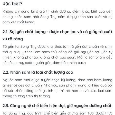
đặc biệt?
Không chỉ dừng lại ở giá trị dinh dưỡng, điểm khác biệt của yến
chưng nhân sâm nhà Song Thy nằm ở quy trình sản xuất và sự
cam kết chất lượng:
2.1. Sợi yến chất lượng - được chọn lọc và có giấy tờ xuất
xứ rõ ràng
Tổ yến tại Song Thy được khai thác từ nhà yến đạt chuẩn vệ sinh,
trải qua quy trình làm sạch thủ công để giữ nguyên sợi yến tự
nhiên, không pha tạp, không chất bảo quản. Mỗi lô sản phẩm đều
có hồ sơ truy xuất nguồn gốc, đảm bảo minh bạch.
2.2. Nhân sâm là loại chất lượng cao
Nguồn sâm tươi được tuyển chọn kỹ lưỡng, đảm bảo hàm lượng
ginsenosides đạt chuẩn. Nhờ vậy, sản phẩm mang lại hiệu quả bồi
bổ sức khỏe, tăng cường sinh lực rõ rệt hơn so với các loại sâm
thông thường trên thị trường.
2.3. Công nghệ chế biến hiện đại, giữ nguyên dưỡng chất
Tại Song Thy, quy trình chế biến yến chưng sâm tươi được thực