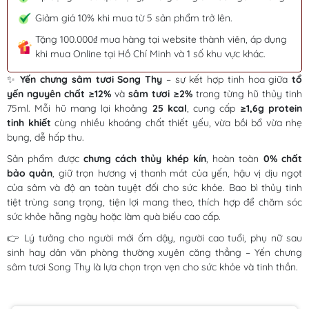
Giảm giá 10% khi mua từ 5 sản phẩm trở lên.
Tặng 100.000₫ mua hàng tại website thành viên, áp dụng
khi mua Online tại Hồ Chí Minh và 1 số khu vực khác.
✨
Yến chưng sâm tươi Song Thy
– sự kết hợp tinh hoa giữa
tổ
yến nguyên chất ≥12%
và
sâm tươi ≥2%
trong từng hũ thủy tinh
75ml. Mỗi hũ mang lại khoảng
25 kcal
, cung cấp
≥1,6g protein
tinh khiết
cùng nhiều khoáng chất thiết yếu, vừa bồi bổ vừa nhẹ
bụng, dễ hấp thu.
Sản phẩm được
chưng cách thủy khép kín
, hoàn toàn
0% chất
bảo quản
, giữ trọn hương vị thanh mát của yến, hậu vị dịu ngọt
của sâm và độ an toàn tuyệt đối cho sức khỏe. Bao bì thủy tinh
tiệt trùng sang trọng, tiện lợi mang theo, thích hợp để chăm sóc
sức khỏe hằng ngày hoặc làm quà biếu cao cấp.
👉 Lý tưởng cho người mới ốm dậy, người cao tuổi, phụ nữ sau
sinh hay dân văn phòng thường xuyên căng thẳng – Yến chưng
sâm tươi Song Thy là lựa chọn trọn vẹn cho sức khỏe và tinh thần.