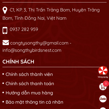
C1, KP. 3, Thị Trấn Trảng Bom, Huyện Trảng
Bom, Tỉnh Đồng Nai, Việt Nam
0937 282 959
congtysongthy@gmail.com -
info@songthybirdsnest.com
CHÍNH SÁCH
Chính sách thành viên
Vòng quay
Chính sách thanh toán
0
Hướng dẫn mua hàng
Bảo mật thông tin cá nhân