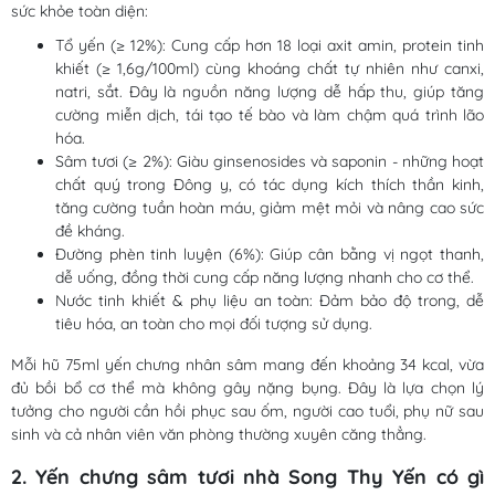
sức khỏe toàn diện:
Tổ yến (≥ 12%): Cung cấp hơn 18 loại axit amin, protein tinh
khiết (≥ 1,6g/100ml) cùng khoáng chất tự nhiên như canxi,
natri, sắt. Đây là nguồn năng lượng dễ hấp thu, giúp tăng
cường miễn dịch, tái tạo tế bào và làm chậm quá trình lão
hóa.
Sâm tươi (≥ 2%): Giàu ginsenosides và saponin - những hoạt
chất quý trong Đông y, có tác dụng kích thích thần kinh,
tăng cường tuần hoàn máu, giảm mệt mỏi và nâng cao sức
đề kháng.
Đường phèn tinh luyện (6%): Giúp cân bằng vị ngọt thanh,
dễ uống, đồng thời cung cấp năng lượng nhanh cho cơ thể.
Nước tinh khiết & phụ liệu an toàn: Đảm bảo độ trong, dễ
tiêu hóa, an toàn cho mọi đối tượng sử dụng.
Mỗi hũ 75ml yến chưng nhân sâm mang đến khoảng 34 kcal, vừa
đủ bồi bổ cơ thể mà không gây nặng bụng. Đây là lựa chọn lý
tưởng cho người cần hồi phục sau ốm, người cao tuổi, phụ nữ sau
sinh và cả nhân viên văn phòng thường xuyên căng thẳng.
2. Yến chưng sâm tươi nhà Song Thy Yến có gì