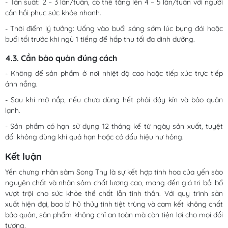
- Tần suất: 2 – 3 lần/tuần, có thể tăng lên 4 – 5 lần/tuần với người
cần hồi phục sức khỏe nhanh.
- Thời điểm lý tưởng: Uống vào buổi sáng sớm lúc bụng đói hoặc
buổi tối trước khi ngủ 1 tiếng để hấp thu tối đa dinh dưỡng.
4.3. Cần bảo quản đúng cách
- Không để sản phẩm ở nơi nhiệt độ cao hoặc tiếp xúc trực tiếp
ánh nắng.
- Sau khi mở nắp, nếu chưa dùng hết phải đậy kín và bảo quản
lạnh.
- Sản phẩm có hạn sử dụng 12 tháng kể từ ngày sản xuất, tuyệt
đối không dùng khi quá hạn hoặc có dấu hiệu hư hỏng.
Kết luận
Yến chưng nhân sâm Song Thy là sự kết hợp tinh hoa của yến sào
nguyên chất và nhân sâm chất lượng cao, mang đến giá trị bồi bổ
vượt trội cho sức khỏe thể chất lẫn tinh thần. Với quy trình sản
xuất hiện đại, bao bì hũ thủy tinh tiệt trùng và cam kết không chất
bảo quản, sản phẩm không chỉ an toàn mà còn tiện lợi cho mọi đối
tượng.