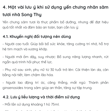
4. Một vài lưu ý khi sử dụng yến chưng nhân sâm
tươi nhà Song Thy
Yến chưng sâm tươi là thực phẩm bổ dưỡng, nhưng để đạt hiệu
quả tốt nhất và đảm bảo an toàn, bạn cần lưu ý:
4.1. Khuyến nghị đối tượng nên dùng
- Người cao tuổi: Giúp bồi bổ sức khỏe, tăng cường trí nhớ, hỗ trợ
hệ tim mạch và xương khớp.
- Người mới ốm dậy, suy nhược: Bổ sung năng lượng nhanh, rút
ngắn quá trình hồi phục thể lực.
- Phụ nữ sau sinh, phụ nữ từ 30 tuổi trở lên: Cải thiện làn da, cân
bằng nội tiết, làm chậm lão hóa.
- Người lao động trí óc, căng thẳng, mất ngủ: Thành phần
ginsenosides trong sâm giúp an thần, tăng sự tập trung.
4.2. Lưu ý liều lượng và thời điểm sử dụng
- Mỗi lần sử dụng khoảng 1 hũ 75ml.