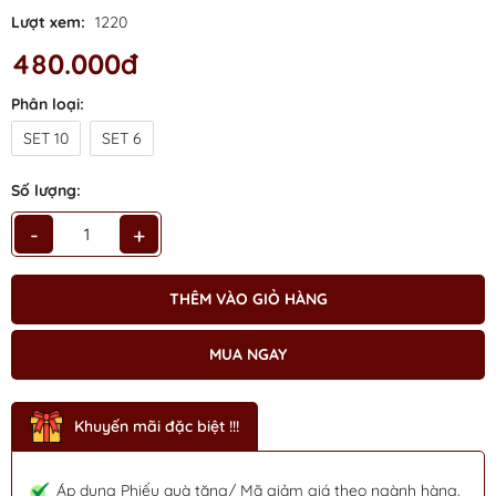
Lượt xem:
1220
Mã giảm giá:
480.000đ
Ngày hết hạn:
Phân loại:
Điều kiện:
SET 10
SET 6
Số lượng:
-
+
THÊM VÀO GIỎ HÀNG
MUA NGAY
Khuyến mãi đặc biệt !!!
Áp dụng Phiếu quà tặng/ Mã giảm giá theo ngành hàng.