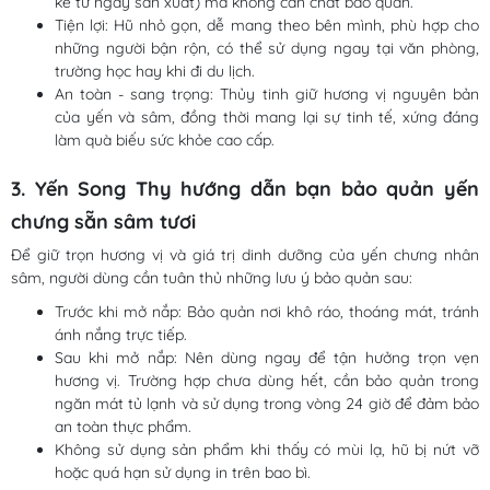
kể từ ngày sản xuất) mà không cần chất bảo quản.
Tiện lợi: Hũ nhỏ gọn, dễ mang theo bên mình, phù hợp cho
những người bận rộn, có thể sử dụng ngay tại văn phòng,
trường học hay khi đi du lịch.
An toàn - sang trọng: Thủy tinh giữ hương vị nguyên bản
của yến và sâm, đồng thời mang lại sự tinh tế, xứng đáng
làm quà biếu sức khỏe cao cấp.
3. Yến Song Thy hướng dẫn bạn bảo quản yến
chưng sẵn sâm tươi
Để giữ trọn hương vị và giá trị dinh dưỡng của yến chưng nhân
sâm, người dùng cần tuân thủ những lưu ý bảo quản sau:
Trước khi mở nắp: Bảo quản nơi khô ráo, thoáng mát, tránh
ánh nắng trực tiếp.
Sau khi mở nắp: Nên dùng ngay để tận hưởng trọn vẹn
hương vị. Trường hợp chưa dùng hết, cần bảo quản trong
ngăn mát tủ lạnh và sử dụng trong vòng 24 giờ để đảm bảo
an toàn thực phẩm.
Không sử dụng sản phẩm khi thấy có mùi lạ, hũ bị nứt vỡ
hoặc quá hạn sử dụng in trên bao bì.