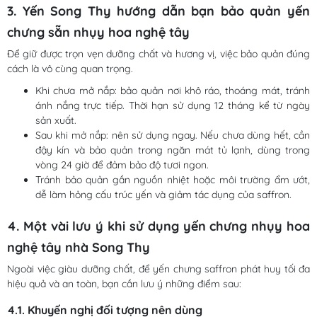
3. Yến Song Thy hướng dẫn bạn bảo quản yến
chưng sẵn nhụy hoa nghệ tây
Để giữ được trọn vẹn dưỡng chất và hương vị, việc bảo quản đúng
cách là vô cùng quan trọng.
Khi chưa mở nắp: bảo quản nơi khô ráo, thoáng mát, tránh
ánh nắng trực tiếp. Thời hạn sử dụng 12 tháng kể từ ngày
sản xuất.
Sau khi mở nắp: nên sử dụng ngay. Nếu chưa dùng hết, cần
đậy kín và bảo quản trong ngăn mát tủ lạnh, dùng trong
vòng 24 giờ để đảm bảo độ tươi ngon.
Tránh bảo quản gần nguồn nhiệt hoặc môi trường ẩm ướt,
dễ làm hỏng cấu trúc yến và giảm tác dụng của saffron.
4. Một vài lưu ý khi sử dụng yến chưng nhụy hoa
nghệ tây nhà Song Thy
Ngoài việc giàu dưỡng chất, để yến chưng saffron phát huy tối đa
hiệu quả và an toàn, bạn cần lưu ý những điểm sau:
4.1. Khuyến nghị đối tượng nên dùng