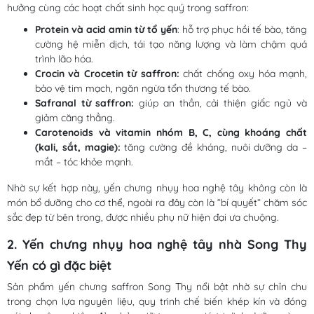
hưởng cùng các hoạt chất sinh học quý trong saffron:
Protein và acid amin từ tổ yến
: hỗ trợ phục hồi tế bào, tăng
cường hệ miễn dịch, tái tạo năng lượng và làm chậm quá
trình lão hóa.
Crocin và Crocetin từ saffron:
chất chống oxy hóa mạnh,
bảo vệ tim mạch, ngăn ngừa tổn thương tế bào.
Safranal từ saffron:
giúp an thần, cải thiện giấc ngủ và
giảm căng thẳng.
Carotenoids và vitamin nhóm B, C, cùng khoáng chất
(kali, sắt, magie):
tăng cường đề kháng, nuôi dưỡng da –
mắt – tóc khỏe mạnh.
Nhờ sự kết hợp này, yến chưng nhụy hoa nghệ tây không còn là
món bổ dưỡng cho cơ thể, ngoài ra đây còn là “bí quyết” chăm sóc
sắc đẹp từ bên trong, được nhiều phụ nữ hiện đại ưa chuộng.
2. Yến chưng nhụy hoa nghệ tây nhà Song Thy
Yến có gì đặc biệt
Sản phẩm yến chưng saffron Song Thy nổi bật nhờ sự chỉn chu
trong chọn lựa nguyên liệu, quy trình chế biến khép kín và đóng