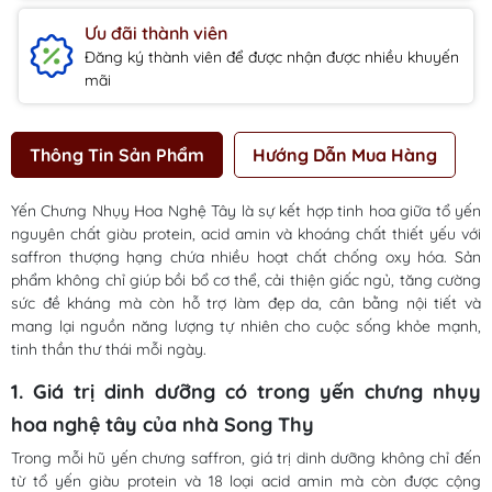
Ưu đãi thành viên
Đăng ký thành viên để được nhận được nhiều khuyến
mãi
Thông Tin Sản Phẩm
Hướng Dẫn Mua Hàng
Yến Chưng Nhụy Hoa Nghệ Tây là sự kết hợp tinh hoa giữa tổ yến
nguyên chất giàu protein, acid amin và khoáng chất thiết yếu với
saffron thượng hạng chứa nhiều hoạt chất chống oxy hóa. Sản
phẩm không chỉ giúp bồi bổ cơ thể, cải thiện giấc ngủ, tăng cường
sức đề kháng mà còn hỗ trợ làm đẹp da, cân bằng nội tiết và
mang lại nguồn năng lượng tự nhiên cho cuộc sống khỏe mạnh,
tinh thần thư thái mỗi ngày.
1. Giá trị dinh dưỡng có trong yến chưng nhụy
hoa nghệ tây của nhà Song Thy
Trong mỗi hũ yến chưng saffron, giá trị dinh dưỡng không chỉ đến
từ tổ yến giàu protein và 18 loại acid amin mà còn được cộng