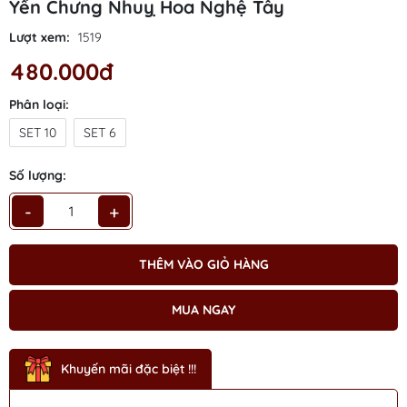
Yến Chưng Nhuỵ Hoa Nghệ Tây
Mã giảm giá:
Lượt xem:
1519
Ngày hết hạn:
480.000đ
Điều kiện:
Phân loại:
SET 10
SET 6
Số lượng:
-
+
THÊM VÀO GIỎ HÀNG
MUA NGAY
Khuyến mãi đặc biệt !!!