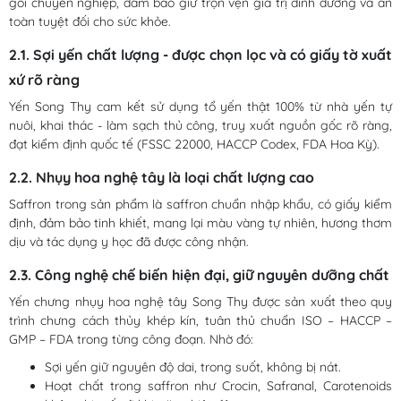
gói chuyên nghiệp, đảm bảo giữ trọn vẹn giá trị dinh dưỡng và an
toàn tuyệt đối cho sức khỏe.
2.1. Sợi yến chất lượng - được chọn lọc và có giấy tờ xuất
xứ rõ ràng
Yến Song Thy cam kết sử dụng tổ yến thật 100% từ nhà yến tự
nuôi, khai thác - làm sạch thủ công, truy xuất nguồn gốc rõ ràng,
đạt kiểm định quốc tế (FSSC 22000, HACCP Codex, FDA Hoa Kỳ).
2.2. Nhụy hoa nghệ tây là loại chất lượng cao
Saffron trong sản phẩm là saffron chuẩn nhập khẩu, có giấy kiểm
định, đảm bảo tinh khiết, mang lại màu vàng tự nhiên, hương thơm
dịu và tác dụng y học đã được công nhận.
2.3. Công nghệ chế biến hiện đại, giữ nguyên dưỡng chất
Yến chưng nhụy hoa nghệ tây Song Thy được sản xuất theo quy
trình chưng cách thủy khép kín, tuân thủ chuẩn ISO – HACCP –
GMP – FDA trong từng công đoạn. Nhờ đó:
Sợi yến giữ nguyên độ dai, trong suốt, không bị nát.
Hoạt chất trong saffron như Crocin, Safranal, Carotenoids