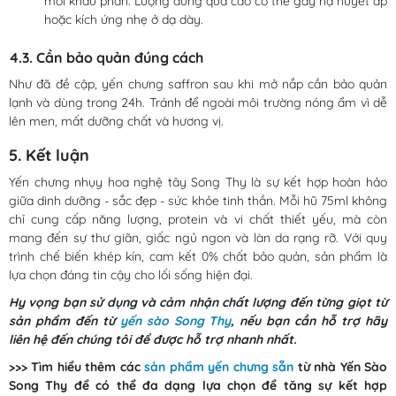
mỗi khẩu phần. Lượng dùng quá cao có thể gây hạ huyết áp
hoặc kích ứng nhẹ ở dạ dày.
4.3. Cần bảo quản đúng cách
Như đã đề cập, yến chưng saffron sau khi mở nắp cần bảo quản
lạnh và dùng trong 24h. Tránh để ngoài môi trường nóng ẩm vì dễ
lên men, mất dưỡng chất và hương vị.
5. Kết luận
Yến chưng nhụy hoa nghệ tây Song Thy là sự kết hợp hoàn hảo
giữa dinh dưỡng - sắc đẹp - sức khỏe tinh thần. Mỗi hũ 75ml không
chỉ cung cấp năng lượng, protein và vi chất thiết yếu, mà còn
mang đến sự thư giãn, giấc ngủ ngon và làn da rạng rỡ. Với quy
trình chế biến khép kín, cam kết 0% chất bảo quản, sản phẩm là
lựa chọn đáng tin cậy cho lối sống hiện đại.
Hy vọng bạn sử dụng và cảm nhận chất lượng đến từng giọt từ
sản phẩm đến từ
yến sào Song Thy
, nếu bạn cần hỗ trợ hãy
liên hệ đến chúng tôi để được hỗ trợ nhanh nhất.
>>> Tìm hiểu thêm các
sản phẩm yến chưng sẵn
từ nhà Yến Sào
Song Thy để có thể đa dạng lựa chọn để tăng sự kết hợp