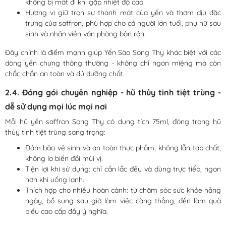
không bị mất đi khi gặp nhiệt độ cao.
Hương vị giữ trọn sự thanh mát của yến và thơm dịu đặc
trưng của saffron, phù hợp cho cả người lớn tuổi, phụ nữ sau
sinh và nhân viên văn phòng bận rộn.
Đây chính là điểm mạnh giúp Yến Sào Song Thy khác biệt với các
dòng yến chưng thông thường - không chỉ ngon miệng mà còn
chắc chắn an toàn và đủ dưỡng chất.
2.4. Đóng gói chuyên nghiệp - hũ thủy tinh tiệt trùng -
dễ sử dụng mọi lúc mọi nơi
Mỗi hũ yến saffron Song Thy có dung tích 75ml, đóng trong hũ
thủy tinh tiệt trùng sang trọng:
Đảm bảo vệ sinh và an toàn thực phẩm, không lẫn tạp chất,
không lo biến đổi mùi vị.
Tiện lợi khi sử dụng: chỉ cần lắc đều và dùng trực tiếp, ngon
hơn khi uống lạnh.
Thích hợp cho nhiều hoàn cảnh: từ chăm sóc sức khỏe hằng
ngày, bổ sung sau giờ làm việc căng thẳng, đến làm quà
biếu cao cấp đầy ý nghĩa.