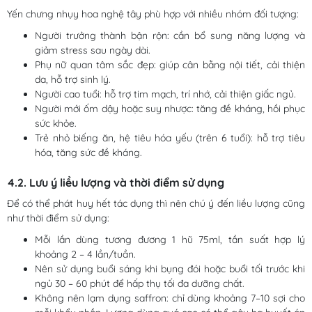
Yến chưng nhụy hoa nghệ tây phù hợp với nhiều nhóm đối tượng:
Người trưởng thành bận rộn: cần bổ sung năng lượng và
giảm stress sau ngày dài.
Phụ nữ quan tâm sắc đẹp: giúp cân bằng nội tiết, cải thiện
da, hỗ trợ sinh lý.
Người cao tuổi: hỗ trợ tim mạch, trí nhớ, cải thiện giấc ngủ.
Người mới ốm dậy hoặc suy nhược: tăng đề kháng, hồi phục
sức khỏe.
Trẻ nhỏ biếng ăn, hệ tiêu hóa yếu (trên 6 tuổi): hỗ trợ tiêu
hóa, tăng sức đề kháng.
4.2. Lưu ý liều lượng và thời điểm sử dụng
Để có thể phát huy hết tác dụng thì nên chú ý đến liều lượng cũng
như thời điểm sử dụng:
Mỗi lần dùng tương đương 1 hũ 75ml, tần suất hợp lý
khoảng 2 – 4 lần/tuần.
Nên sử dụng buổi sáng khi bụng đói hoặc buổi tối trước khi
ngủ 30 – 60 phút để hấp thụ tối đa dưỡng chất.
Không nên lạm dụng saffron: chỉ dùng khoảng 7–10 sợi cho