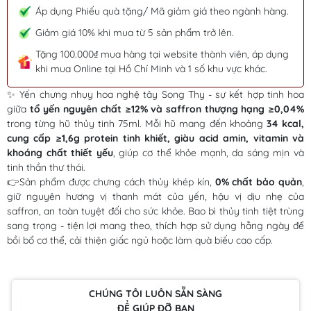
Áp dụng Phiếu quà tặng/ Mã giảm giá theo ngành hàng.
Giảm giá 10% khi mua từ 5 sản phẩm trở lên.
Tặng 100.000₫ mua hàng tại website thành viên, áp dụng
khi mua Online tại Hồ Chí Minh và 1 số khu vực khác.
✨ Yến chưng nhụy hoa nghệ tây Song Thy - sự kết hợp tinh hoa
giữa
tổ yến nguyên chất ≥12% và saffron thượng hạng ≥0,04%
trong từng hũ thủy tinh 75ml. Mỗi hũ mang đến khoảng
34 kcal,
cung cấp ≥1,6g protein tinh khiết, giàu acid amin, vitamin và
khoáng chất thiết yếu
, giúp cơ thể khỏe mạnh, da sáng mịn và
tinh thần thư thái.
👉Sản phẩm được chưng cách thủy khép kín,
0% chất bảo quản
,
giữ nguyên hương vị thanh mát của yến, hậu vị dịu nhẹ của
saffron, an toàn tuyệt đối cho sức khỏe. Bao bì thủy tinh tiệt trùng
sang trọng - tiện lợi mang theo, thích hợp sử dụng hằng ngày để
bồi bổ cơ thể, cải thiện giấc ngủ hoặc làm quà biếu cao cấp.
CHÚNG TÔI LUÔN SẴN SÀNG
ĐỂ GIÚP ĐỠ BẠN