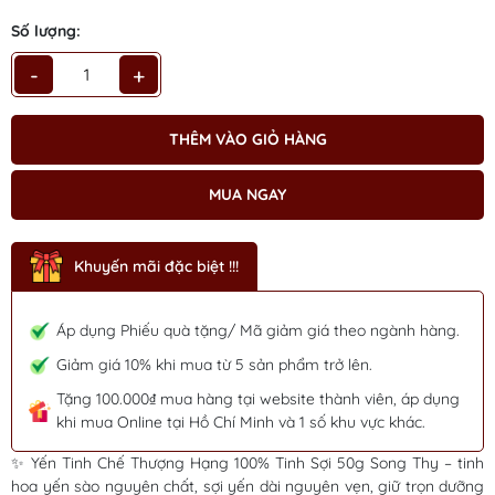
Số lượng:
-
+
THÊM VÀO GIỎ HÀNG
MUA NGAY
Mã giảm giá:
Khuyến mãi đặc biệt !!!
Ngày hết hạn:
Áp dụng Phiếu quà tặng/ Mã giảm giá theo ngành hàng.
Điều kiện:
Giảm giá 10% khi mua từ 5 sản phẩm trở lên.
Tặng 100.000₫ mua hàng tại website thành viên, áp dụng
khi mua Online tại Hồ Chí Minh và 1 số khu vực khác.
✨ Yến Tinh Chế Thượng Hạng 100% Tinh Sợi 50g Song Thy – tinh
hoa yến sào nguyên chất, sợi yến dài nguyên vẹn, giữ trọn dưỡng