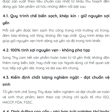
được sản xuất theo tiêu chuẩn cao nhất từ khâu thu hoạch đến
đóng gói. Sản phẩm sở hữu những điểm nổi bật sau:
4.1. Quy trình chế biến sạch, khép kín - giữ nguyên sợi
yến
Mỗi sợi yến được làm sạch thủ công trong môi trường vô trùng,
đảm bảo không sót lông, không lẫn tạp chất. Quy trình khép kín
giúp giữ nguyên vẹn hình dáng sợi yến và độ trong tinh khiết.
4.2. 100% tinh sợi nguyên vẹn - không pha tạp
Song Thy cam kết sản phẩm hoàn toàn từ tổ yến thật, không độn
thêm rong biển, bột, hay chất tạo sợi. Người dùng có thể quan sát
trực tiếp sợi yến dài, trong và dai sau khi chưng.
4.3. Kiểm định chất lượng nghiêm ngặt - đạt chuẩn vệ
sinh
Tổ yến tinh chế Song Thy được kiểm nghiệm và đạt chuẩn an toàn
vệ sinh thực phẩm, kèm theo các chứng chỉ quốc tế như ISO,
HACCP, FDA, FSSC.
4.4. Dinh dưỡng cao cấp - phù hợp trải nghiệm thử hoặc