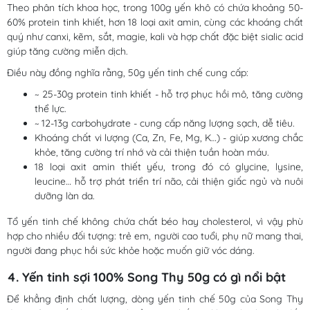
Theo phân tích khoa học, trong 100g yến khô có chứa khoảng 50-
60% protein tinh khiết, hơn 18 loại axit amin, cùng các khoáng chất
quý như canxi, kẽm, sắt, magie, kali và hợp chất đặc biệt sialic acid
giúp tăng cường miễn dịch.
Điều này đồng nghĩa rằng, 50g yến tinh chế cung cấp:
~ 25-30g protein tinh khiết - hỗ trợ phục hồi mô, tăng cường
thể lực.
~ 12-13g carbohydrate - cung cấp năng lượng sạch, dễ tiêu.
Khoáng chất vi lượng (Ca, Zn, Fe, Mg, K…) - giúp xương chắc
khỏe, tăng cường trí nhớ và cải thiện tuần hoàn máu.
18 loại axit amin thiết yếu, trong đó có glycine, lysine,
leucine… hỗ trợ phát triển trí não, cải thiện giấc ngủ và nuôi
dưỡng làn da.
Tổ yến tinh chế không chứa chất béo hay cholesterol, vì vậy phù
hợp cho nhiều đối tượng: trẻ em, người cao tuổi, phụ nữ mang thai,
người đang phục hồi sức khỏe hoặc muốn giữ vóc dáng.
4. Yến tinh sợi 100% Song Thy 50g có gì nổi bật
Để khẳng định chất lượng, dòng yến tinh chế 50g của Song Thy