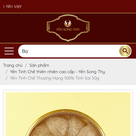
Yến Song
Trang chủ
Sản phẩm
Yến Tinh Chế thiên nhiên cao cấp - Yến Song Thy
Yến Tinh Chế Thượng Hạng 100% Tinh Sợi 50g