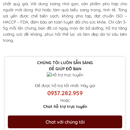
chất quý giá. Với dung lượng nhỏ gọn, sản phẩm phù hợp cho
người mới dùng thử hoặc làm quà biếu sang trọng, tinh tế. Từng
sợi yến được chế biến sạch, không pha tạp, đạt chuẩn ISO –
HACCP – FDA, đảm bảo an toàn tuyệt đối cho sức khỏe. Chỉ cần 3–
5g mỗi lần chưng, bạn đã có ngay món ăn bổ dưỡng, hỗ trợ tăng
cường sức đề kháng, phục hồi thể lực và làm đẹp da từ sâu bên
trong.
CHÚNG TÔI LUÔN SẴN SÀNG
ĐỂ GIÚP ĐỠ BẠN
Để được hỗ trợ tốt nhất. Hãy gọi
0937.282.959
Hoặc
Chat hỗ trợ trực tuyến
Chat với chúng tôi