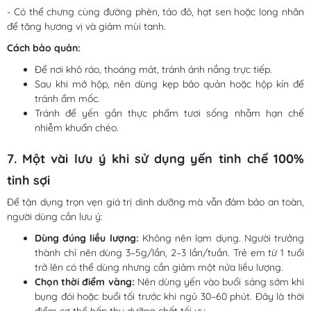
- Có thể chưng cùng đường phèn, táo đỏ, hạt sen hoặc long nhãn
để tăng hương vị và giảm mùi tanh.
Cách bảo quản:
Để nơi khô ráo, thoáng mát, tránh ánh nắng trực tiếp.
Sau khi mở hộp, nên dùng kẹp bảo quản hoặc hộp kín để
tránh ẩm mốc.
Tránh để yến gần thực phẩm tươi sống nhằm hạn chế
nhiễm khuẩn chéo.
7. Một vài lưu ý khi sử dụng yến tinh chế 100%
tinh sợi
Để tận dụng trọn vẹn giá trị dinh dưỡng mà vẫn đảm bảo an toàn,
người dùng cần lưu ý:
Dùng đúng liều lượng:
Không nên lạm dụng. Người trưởng
thành chỉ nên dùng 3–5g/lần, 2–3 lần/tuần. Trẻ em từ 1 tuổi
trở lên có thể dùng nhưng cần giảm một nửa liều lượng.
Chọn thời điểm vàng:
Nên dùng yến vào buổi sáng sớm khi
bụng đói hoặc buổi tối trước khi ngủ 30–60 phút. Đây là thời