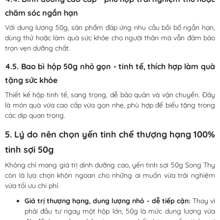
chăm sóc ngắn hạn
Với dung lượng 50g, sản phẩm đáp ứng nhu cầu bồi bổ ngắn hạn,
dùng thử hoặc làm quà sức khỏe cho người thân mà vẫn đảm bảo
trọn vẹn dưỡng chất.
4.5. Bao bì hộp 50g nhỏ gọn - tinh tế, thích hợp làm quà
tặng sức khỏe
Thiết kế hộp tinh tế, sang trọng, dễ bảo quản và vận chuyển. Đây
là món quà vừa cao cấp vừa gọn nhẹ, phù hợp để biếu tặng trong
các dịp quan trọng.
5. Lý do nên chọn yến tinh chế thượng hạng 100%
tinh sợi 50g
Không chỉ mang giá trị dinh dưỡng cao, yến tinh sợi 50g Song Thy
còn là lựa chọn khôn ngoan cho những ai muốn vừa trải nghiệm
vừa tối ưu chi phí.
Giá trị thượng hạng, dung lượng nhỏ - dễ tiếp cận:
Thay vì
phải đầu tư ngay một hộp lớn, 50g là mức dung lượng vừa