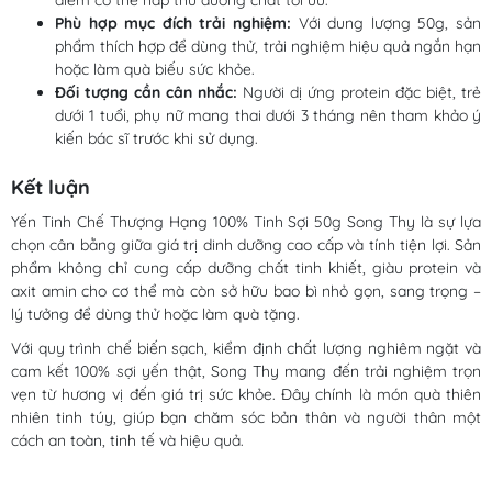
điểm cơ thể hấp thu dưỡng chất tối ưu.
Phù hợp mục đích trải nghiệm:
Với dung lượng 50g, sản
phẩm thích hợp để dùng thử, trải nghiệm hiệu quả ngắn hạn
hoặc làm quà biếu sức khỏe.
Đối tượng cần cân nhắc:
Người dị ứng protein đặc biệt, trẻ
dưới 1 tuổi, phụ nữ mang thai dưới 3 tháng nên tham khảo ý
kiến bác sĩ trước khi sử dụng.
Kết luận
Yến Tinh Chế Thượng Hạng 100% Tinh Sợi 50g Song Thy là sự lựa
chọn cân bằng giữa giá trị dinh dưỡng cao cấp và tính tiện lợi. Sản
phẩm không chỉ cung cấp dưỡng chất tinh khiết, giàu protein và
axit amin cho cơ thể mà còn sở hữu bao bì nhỏ gọn, sang trọng –
lý tưởng để dùng thử hoặc làm quà tặng.
Với quy trình chế biến sạch, kiểm định chất lượng nghiêm ngặt và
cam kết 100% sợi yến thật, Song Thy mang đến trải nghiệm trọn
vẹn từ hương vị đến giá trị sức khỏe. Đây chính là món quà thiên
nhiên tinh túy, giúp bạn chăm sóc bản thân và người thân một
cách an toàn, tinh tế và hiệu quả.