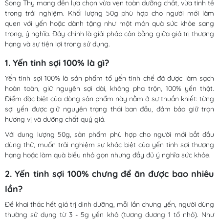
Song Thy mang đến lựa chọn vừa vẹn toàn dưỡng chất, vừa tinh tế
trong trải nghiệm. Khối lượng 50g phù hợp cho người mới làm
quen với yến hoặc dành tặng như một món quà sức khỏe sang
trọng, ý nghĩa. Đây chính là giải pháp cân bằng giữa giá trị thượng
hạng và sự tiện lợi trong sử dụng.
1. Yến tinh sợi 100% là gì?
Yến tinh sợi 100% là sản phẩm tổ yến tinh chế đã được làm sạch
hoàn toàn, giữ nguyên sợi dài, không pha trộn, 100% yến thật.
Điểm đặc biệt của dòng sản phẩm này nằm ở sự thuần khiết: từng
sợi yến được giữ nguyên trạng thái ban đầu, đảm bảo giữ trọn
hương vị và dưỡng chất quý giá.
Với dung lượng 50g, sản phẩm phù hợp cho người mới bắt đầu
dùng thử, muốn trải nghiệm sự khác biệt của yến tinh sợi thượng
hạng hoặc làm quà biếu nhỏ gọn nhưng đầy đủ ý nghĩa sức khỏe.
2. Yến tinh sợi 100% chưng để ăn được bao nhiêu
lần?
Để khai thác hết giá trị dinh dưỡng, mỗi lần chưng yến, người dùng
thường sử dụng từ 3 - 5g yến khô (tương đương 1 tổ nhỏ). Như