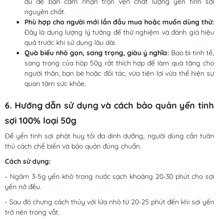
đủ để bạn cảm nhận trọn vẹn chất lượng yến tinh sợi
nguyên chất.
Phù hợp cho người mới lần đầu mua hoặc muốn dùng thử:
Đây là dung lượng lý tưởng để thử nghiệm và đánh giá hiệu
quả trước khi sử dụng lâu dài.
Quà biếu nhỏ gọn, sang trọng, giàu ý nghĩa:
Bao bì tinh tế,
sang trọng của hộp 50g rất thích hợp để làm quà tặng cho
người thân, bạn bè hoặc đối tác, vừa tiện lợi vừa thể hiện sự
quan tâm sức khỏe.
6. Hướng dẫn sử dụng và cách bảo quản yến tinh
sợi 100% loại 50g
Để yến tinh sợi phát huy tối đa dinh dưỡng, người dùng cần tuân
thủ cách chế biến và bảo quản đúng chuẩn.
Cách sử dụng:
- Ngâm 3-5g yến khô trong nước sạch khoảng 20-30 phút cho sợi
yến nở đều.
- Sau đó chưng cách thủy với lửa nhỏ từ 20-25 phút đến khi sợi yến
trở nên trong vắt.